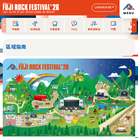
LANGUAGE
JULY 24 FRI 25 SAT 26 SUN
NAEBA SKI RESORT
MENU
時間表
區域指南
市集美食
FAQ
藝術家陣容
門票
交通指南
區域指南